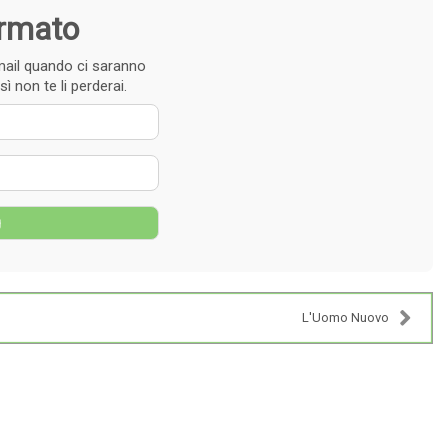
ormato
e-mail quando ci saranno
ì non te li perderai.
 nome
zzo e-mail
g
L'Uomo Nuovo