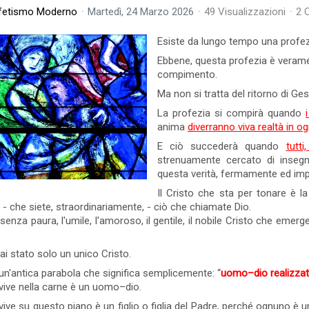
fetismo Moderno
Martedì, 24 Marzo 2026
49 Visualizzazioni
2 
0 commento
Leggi tutto
14 Visto
0 commento
Esiste da lungo tempo una profezi
Ebbene, questa profezia è veramen
compimento.
Ma non si tratta del ritorno di G
La profezia si compirà quando
anima
diverranno viva realtà in o
E ciò succederà quando
tutt
strenuamente cercato di inseg
questa verità, fermamente ed impa
Il Cristo che sta per tonare è l
- che siete, straordinariamente, - ciò che chiamate Dio.
o senza paura, l'umile, l'amoroso, il gentile, il nobile Cristo che em
i stato solo un unico Cristo.
 un'antica parabola che significa semplicemente: “
uomo–dio realizza
Bisogni e Desideri -
Animismo - S
vive nella carne è un uomo–dio.
Come Superare il
Animismo
Malessere
ive su questo piano è un figlio o figlia del Padre, perché ognuno è un
o Nessuno così vi parlo!", adesso è
Cos'è l'Animismo? L'Animismo è 