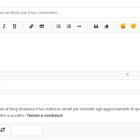
-
-
-
-
-
-
-
-
-
-
-
-
-
-
-
-
-
-
-
-
-
-
-
-
-
-
-
-
-
-
-
-
-
-
-
-
-
-
-
-
-
-
-
-
-
-
-
-
-
-
-
-
-
-
-
-
-
-
-
-
iviti al blog (Inserisci il tuo indirizzo email per iscriverti agli aggiornamenti di q
etto e accetto i
Termini e condizioni