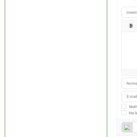
Iscr
Ho l