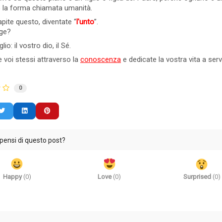
omento di spiegarvi il perché
dell'anima, la sua azione sull'u
o la forma chiamata umanità.
un "Nessuno". I desi...
positiva, in un certo modo divina.
ite questo, diventate “
l'unto
”.
nge?
to
0 commento
Leggi tutto
13 Visto
0 commento
lio: il vostro dio, il Sé.
 voi stessi attraverso la
conoscenza
e dedicate la vostra vita a serv
0
pensi di questo post?
Happy
(
0
)
Love
(
0
)
Surprised
(
0
)