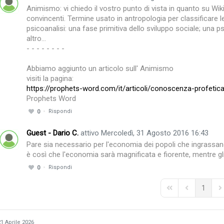
Animismo: vi chiedo il vostro punto di vista in quanto su Wik
convincenti. Termine usato in antropologia per classificare le r
psicoanalisi: una fase primitiva dello sviluppo sociale; una ps
altro...
- - - - - - - -
Abbiamo aggiunto un articolo sull' Animismo
visiti la pagina:
https://prophets-word.com/it/articoli/conoscenza-profeti
Prophets Word
Rispondi
0
Guest - Dario C.
attivo Mercoledì, 31 Agosto 2016 16:43
Pare sia necessario per l'economia dei popoli che ingrassano
è così che l'economia sarà magnificata e fiorente, mentre gl
Rispondi
0
1
First Page
Previous Pag
Ne
21 Aprile 2026