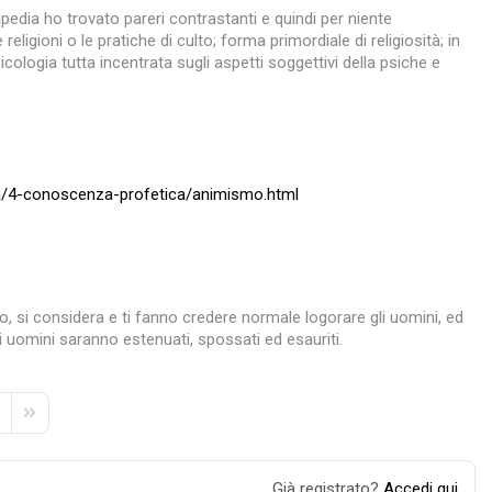
ipedia ho trovato pareri contrastanti e quindi per niente
eligioni o le pratiche di culto; forma primordiale di religiosità; in
icologia tutta incentrata sugli aspetti soggettivi della psiche e
ca/4-conoscenza-profetica/animismo.html
, si considera e ti fanno credere normale logorare gli uomini, ed
i uomini saranno estenuati, spossati ed esauriti.
e
xt Page
Last Page
Già registrato?
Accedi qui