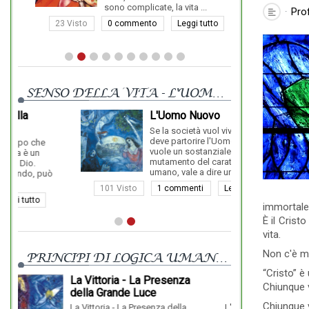
sono complicate, la vita ...
Pro
23 Visto
0 commento
Leggi tutto
17 Visto
SENSO DELLA VITA - L'UOMO NUOVO
L'Uomo Nuovo
Se la società vuol vivere meglio
deve partorire l'Uomo Nuovo, ci
vuole un sostanziale
mutamento del carattere
umano, vale a dire un pas...
101 Visto
1 commenti
Leggi tutto
immortale 
È il Crist
vita.
Non c'è ma
PRINCIPI DI LOGICA UMANISTICA
“Cristo” è
za
Consapevolezza - Vedere
Chiunque 
Dove e Cosa si è
Realmente
Chiunque v
a
L'uomo non è cosciente, anche
"Io che son