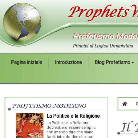
Profetismo Mode
Principi di Logica Umanistica
Pagina iniziale
Introduzione
Blog Profetismo
PROFETISMO MODERNO
HOM
La Politica e la Religione
La Politica e la Religione
Il
dovrebbero essere semplici
alla malattia, p
non intendo dire che siano
l’effetto dello 
facili, intendo dire che non