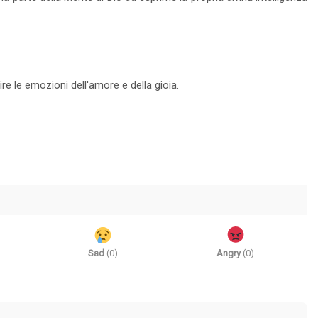
omo è sempre
ride né sorride più! E mi sono chiesto: "Perché?"
 Ma ...
Siamo troppo appesantiti dai fatti, da...
Leggi tutto
19 Visto
0 commento
Leggi tutto
ire le emozioni dell'amore e della gioia.
Sad
(
0
)
Angry
(
0
)