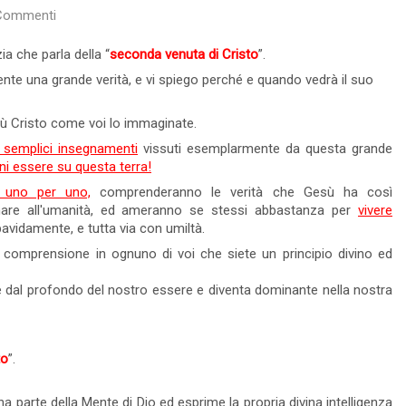
Commenti
Leggi tutto
53 Visto
1 commenti
Leggi tutto
a che parla della “
seconda venuta di Cristo
”.
te una grande verità, e vi spiego perché e quando vedrà il suo
esù Cristo come voi lo immaginate.
i semplici insegnamenti
vissuti esemplarmente da questa grande
gni essere su questa terra!
i, uno per uno,
comprenderanno le verità che Gesù ha così
nare all'umanità, ed ameranno se stessi abbastanza per
vivere
vidamente, e tutta via con umiltà.
a comprensione in ognuno di voi che siete un principio divino ed
erge dal profondo del nostro essere e diventa dominante nella nostra
to
”.
ignificato di
Risata, Sorriso - L'Unica
Preghiera Reale
a parte della Mente di Dio ed esprime la propria divina intelligenza
una facoltà
Mi sono reso conto che al giorno d'oggi non si