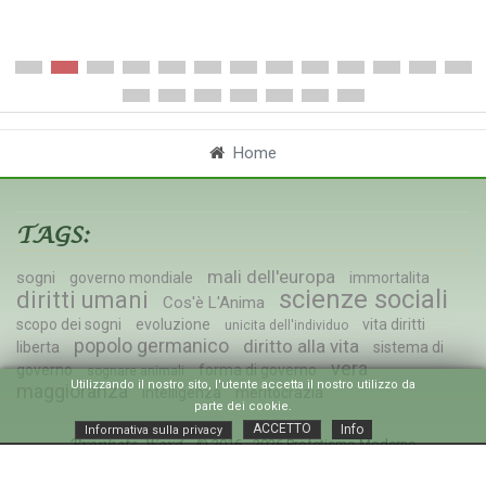
Meritocrazia - La Meritocrazia co
Home
TAGS:
mali dell'europa
sogni
governo mondiale
immortalita
scienze sociali
diritti umani
Cos'è L'Anima
scopo dei sogni
evoluzione
vita diritti
unicita dell'individuo
popolo germanico
diritto alla vita
liberta
sistema di
vera
governo
forma di governo
sognare animali
Utilizzando il nostro sito, l'utente accetta il nostro utilizzo da
maggioranza
intelligenza
meritocrazia
parte dei cookie.
ACCETTO
Info
Informativa sulla privacy
© 2016 - 2026 Profetismo Moderno
Prophets Word
Blog Scienze Sociali