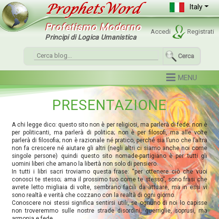
Italy
Profetismo Moderno
Accedi
Registrati
Principi di Logica Umanistica
Cerca
PRESENTAZIONE
A chi legge dico: questo sito non è per religiosi, ma parlerà di fede; non è
per politicanti, ma parlerà di politica; non è per filosofi, ma alle volte
parlerà di filosofia; non è razionale né pratico, perché sia l’uno che l’altra
non fa crescere né aiutare gli altri (negli altri ci siamo anche noi come
singole persone) quindi questo sito nomade-partigiano è per tutti gli
uomini liberi che amano la libertà non solo di pensiero.
In tutti i libri sacri troviamo questa frase: “per ottenere ciò che vuoi
conosci te stesso; ama il prossimo tuo come te stesso”, sono frasi che
avrete letto migliaia di volte, sembrano facili da attuare, ma in essi vi
sono realtà e verità che cozzano con la realtà di ogni giorno.
Conoscere noi stessi significa sentirsi utili, se ognuno di noi lo capisse
non troveremmo sulle nostre strade disordini, guerriglie, soprusi, ma
armonia e fede.