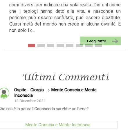
nomi diversi per indicare una sola realtà. Dio è il nome
che i teologi hanno dato alla vita, e nasconde un
pericolo: può essere confutato, può essere dibattuto.
Quasi metà del mondo non crede in alcuna divinità. E
non solo i c...
Leggi tutto
Ultimi Commenti
ia e Mente
Ospite - Valentina F.
Meritoc
come Forma di Governo
10 Ottobre 2018
n bene?
Per il Profetismo Moderno "Esiste il Dio 
scopo della vita?" Grazie per la risposta.
Word - abbiamo aggiunto un articolo,
conscia
https://prophets-word.com/articoli/esist
esistenza...