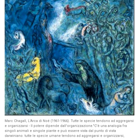
Marc Chagall, L'Arca di Noé (1961-1966). Tutte le specie tendono ad aggregarsi
e organizzarsi - Il potere dipende dall'organizzazione."C’è una analogia fra
singoli animali e singole piante e può essere vista dal punto di vista
darwiniano: tutte le specie umane tendono ad aggregarsi e organizzarsi,