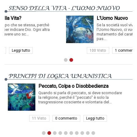
SENSO DELLA VITA - L'UOMO NUOVO
L'Uomo Nuovo
é
Se la società vuol vivere meglio deve partorire
a
l'Uomo Nuovo, ci vuole un sostanziale
mutamento del carattere umano, vale a dire un
pas...
100 Visto
1 commenti
Leggi tutto
PRINCIPI DI LOGICA UMANISTICA
bbedienza
La Paura - Cos'è la Paura
 si deve scomodare
La paura è stata il più grande 
to" è solo la
dell'umanità perché vi ha impedito di conoscere 
ontaria del...
e cosa siete. Vi ha impedi...
eggi tutto
17 Visto
0 commento
Legg