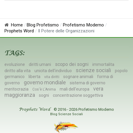
Home
Blog Profetismo
Profetismo Moderno
Prophets Word
Il Potere delle Organizzazioni
TAGS:
scopo dei sogni
evoluzione
diritti umani
immortalita
scienze sociali
diritto alla vita
unicita dell'individuo
popolo
germanico
liberta
sognare animali
forma di
vita diritti
governo mondiale
governo
sistema di governo
vera
meritocrazia
mali dell'europa
Cos'è L'Anima
maggioranza
sogni
concentrazione soggettiva
© 2016 - 2026 Profetismo Moderno
Prophets Word
Blog Scienze Sociali
Sviluppo